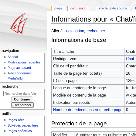
page
discussion
voir le texte source
Informations pour « Chat/f
Aller à :
navigation
,
rechercher
Informations de base
navigation
Titre affiché
Chat/
Accueil
Rediriger vers
Chat
Modifications récentes
Clé de tri par défaut
Chat/
Page au hasard
Taille de la page (en octets)
18
Aide concernant
MediaWiki
ID de la page
1256
rechercher
Langue du contenu de la page
fr - f
Modèle de contenu de la page
wikit
Indexation par robots
Autor
Nombre de redirections vers cette page
0
outils
Pages liées
Protection de la page
Suivi des pages liées
Pages spéciales
Modifier
Autoriser tous les utilisateurs (infin