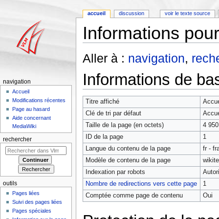
accueil
discussion
voir le texte source
Informations pour
Aller à :
navigation
,
rech
Informations de ba
navigation
Accueil
Modifications récentes
Titre affiché
Accue
Page au hasard
Clé de tri par défaut
Accue
Aide concernant
Taille de la page (en octets)
4 950
MediaWiki
ID de la page
1
rechercher
Langue du contenu de la page
fr - f
Modèle de contenu de la page
wikit
Indexation par robots
Autor
outils
Nombre de redirections vers cette page
1
Pages liées
Comptée comme page de contenu
Oui
Suivi des pages liées
Pages spéciales