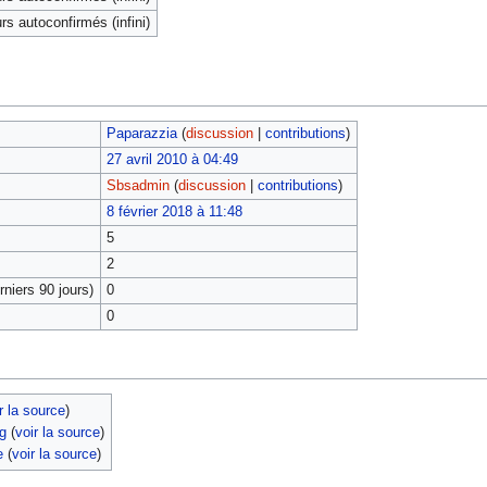
rs autoconfirmés (infini)
Paparazzia
(
discussion
|
contributions
)
27 avril 2010 à 04:49
Sbsadmin
(
discussion
|
contributions
)
8 février 2018 à 11:48
5
2
niers 90 jours)
0
0
r la source
)
g
(
voir la source
)
e
(
voir la source
)