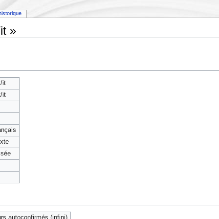
historique
it »
/it
/it
rançais
exte
isée
rs autoconfirmés (infini)