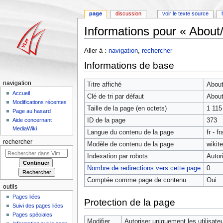
page
discussion
voir le texte source
Informations pour « About/
Aller à :
navigation
,
rechercher
Informations de base
navigation
Titre affiché
About
Accueil
Clé de tri par défaut
About
Modifications récentes
Taille de la page (en octets)
1 115
Page au hasard
ID de la page
373
Aide concernant
MediaWiki
Langue du contenu de la page
fr - f
rechercher
Modèle de contenu de la page
wikit
Indexation par robots
Autor
Nombre de redirections vers cette page
0
Comptée comme page de contenu
Oui
outils
Pages liées
Protection de la page
Suivi des pages liées
Pages spéciales
Modifier
Autoriser uniquement les utilisateu