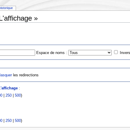
historique
L'affichage »
Espace de noms :
Invers
asquer
les redirections
'affichage
:
00
|
250
|
500
)
00
|
250
|
500
)