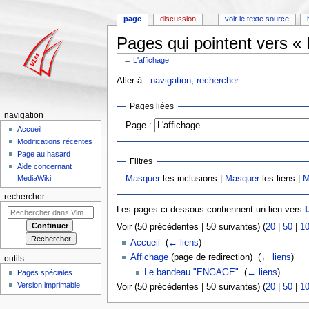
page
discussion
voir le texte source
Pages qui pointent vers « 
←
L'affichage
Aller à :
navigation
,
rechercher
Pages liées
navigation
Page :
Accueil
Modifications récentes
Page au hasard
Filtres
Aide concernant
Masquer
les inclusions |
Masquer
les liens |
M
MediaWiki
rechercher
Les pages ci-dessous contiennent un lien vers
L
Voir (50 précédentes | 50 suivantes) (
20
|
50
|
1
Accueil
‎
(
← liens
)
Affichage
(page de redirection) ‎
(
← liens
)
outils
Le bandeau "ENGAGE"
‎
(
← liens
)
Pages spéciales
Version imprimable
Voir (50 précédentes | 50 suivantes) (
20
|
50
|
1